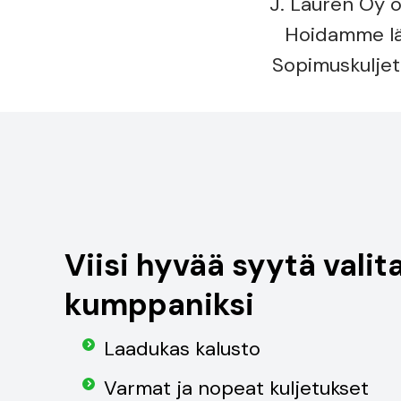
J. Laurén Oy o
Hoidamme lämp
Sopimuskuljetu
Viisi hyvää syytä valit
kumppaniksi
Laadukas kalusto
Varmat ja nopeat kuljetukset