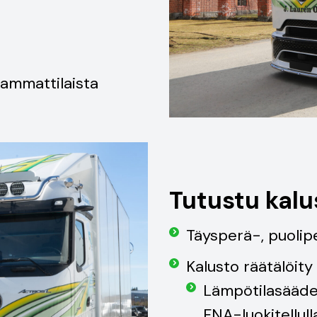
ammattilaista
Tutustu kal
Täysperä-, puolip
Kalusto räätälöity
Lämpötilasäädel
FNA-luokitellull