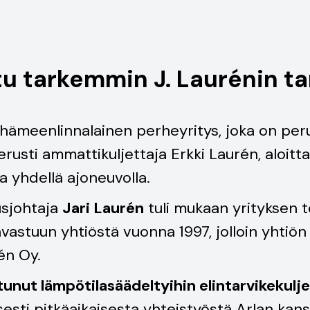
tu tarkemmin J. Laurénin ta
hämeenlinnalainen perheyritys, joka on per
erusti ammattikuljettaja Erkki Laurén, aloitt
a yhdellä ajoneuvolla.
usjohtaja
Jari Laurén
tuli mukaan yrityksen 
äävastuun yhtiöstä vuonna 1997, jolloin yhtiön
én Oy.
stunut lämpötilasäädeltyihin elintarvikekulje
sesti pitkäaikaisesta yhteistyöstä Arlan kan