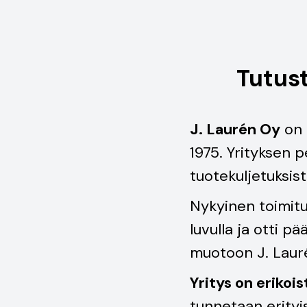
Tutus
J. Laurén Oy
on 
1975. Yrityksen p
tuotekuljetuksist
Nykyinen toimit
luvulla ja otti p
muotoon J. Laur
Yritys on erikoi
tunnetaan erityi