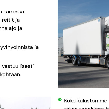
 kaikessa
eitit ja
rha ajo ja
vinvoinnista ja
.
 vastuullisesti
 kohtaan.
Koko kalustomme 
takaa tehokkaat j