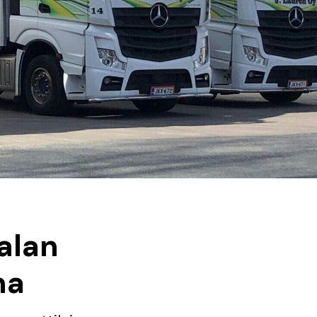
ealan
na