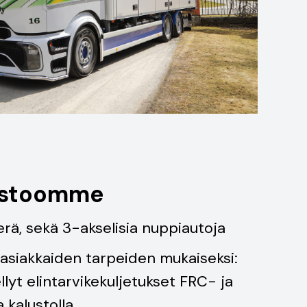
ustoomme
erä, sekä 3-akselisia nuppiautoja
 asiakkaiden tarpeiden mukaiseksi:
lyt elintarvikekuljetukset FRC- ja
a kalustolla