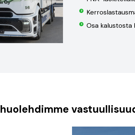
Kerroslastausma
Osa kalustosta 
 huolehdimme vastuullisuu