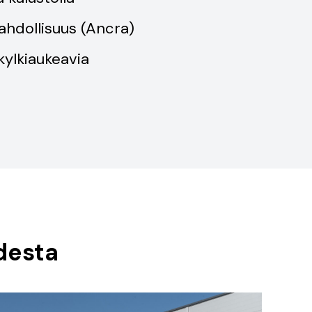
hdollisuus (Ancra)
kylkiaukeavia
desta