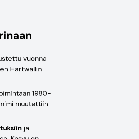
rinaan
ustettu vuonna
aen Hartwallin
toimintaan 1980-
 nimi muutettiin
tuksiin
ja
ssa. Kasvu on