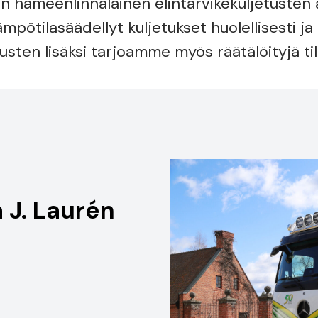
n hämeenlinnalainen elintarvikekuljetusten
ötilasäädellyt kuljetukset huolellisesti ja 
sten lisäksi tarjoamme myös räätälöityjä til
a J. Laurén