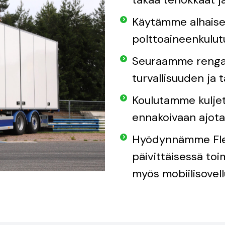
Käytämme alhaisen
polttoaineenkulut
Seuraamme rengas
turvallisuuden ja 
Koulutamme kuljet
ennakoivaan ajot
Hyödynnämme Flee
päivittäisessä toi
myös mobiilisovell