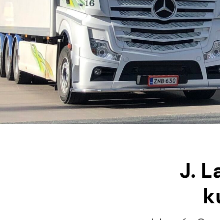
J. L
k