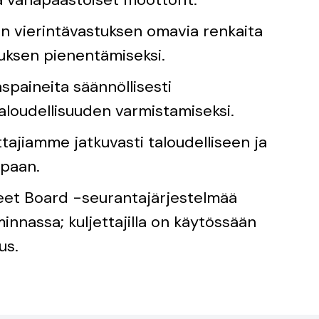
 vierintävastuksen omavia renkaita
uksen pienentämiseksi.
paineita säännöllisesti
taloudellisuuden varmistamiseksi.
tajiamme jatkuvasti taloudelliseen ja
apaan.
t Board -seurantajärjestelmää
minnassa; kuljettajilla on käytössään
us.