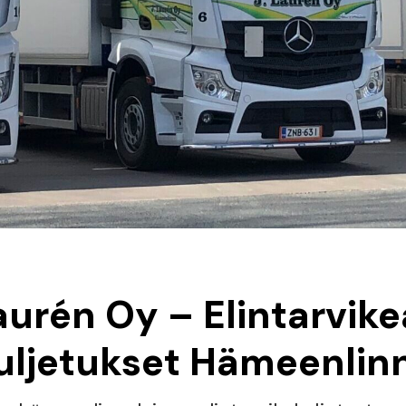
aurén Oy – Elintarvik
uljetukset Hämeenlin