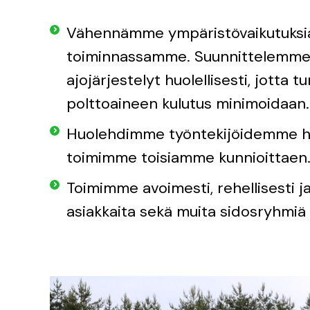
Vähennämme ympäristövaikutuksia
toiminnassamme. Suunnittelemme r
ajojärjestelyt huolellisesti, jotta tu
polttoaineen kulutus minimoidaan.
Huolehdimme työntekijöidemme hy
toimimme toisiamme kunnioittaen
Toimimme avoimesti, rehellisesti ja
asiakkaita sekä muita sidosryhmiä